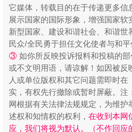
它媒体，转载目的在于传递更多信
展示国家的国际形象，增强国家软
站台名比不上好声名
新型国家、建设和谐社会、和谐世界
民众/全民勇于担任文化使者与和
③
如你所反映投诉报料和投稿的部
或不文明用语，请谅解！如因被反
人或单位版权和其它问题需即时在
实，有权先行撤除或暂时屏蔽。注
漫山遍野的桃花与雪山、麦地、白藏房
除了
网根据有关法律法规规定，为维护
述权和知情权的权利，
在收到本网
应，我们将视为默认。（不作回应