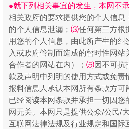
●就下列相关事宜的发生，本网不
相关政府的要求提供您的个人信息
的个人信息泄漏；
⑶
任何第三方根
用您的个人信息，由此所产生的纠
生
“刷贴”乱象丛生
入或政府管制而造成的暂时性网站
合作者的网站在内）；
⑸
因不可抗
款及声明中列明的使用方式或免责
报料信息人承认本网所有条款方可
已经阅读本网条款并承担一切因您
网无关。本网只是提供公众/公民/
互联网法律法规及行业规定和国际
揭批美国五大"原罪"
"炒