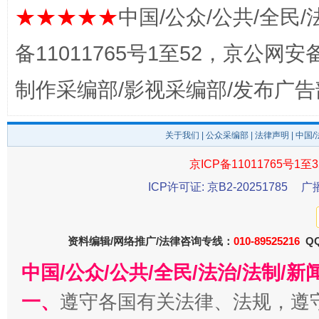
★★★★★
中国/公众/公共/全民/
备11011765号1至52，京公网安备：
制作采编部/影视采编部/发布广告
关于我们
|
公众采编部
|
法律声明
| 中国
京ICP备11011765号1至3
这是一记警钟！
ICP许可证: 京B2-20251785
谢
广
资料编辑/网络推广/法律咨询专线：
010-89525216
QQ
中国/公众/公共/全民/法治/法制/
一、
遵守各国有关法律、法规，遵