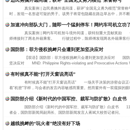
边民勇擒外逃间谍，获评“全国见义勇为模范”荣誉称号
真实案例 | 边民勇擒外逃间谍，获评"全国见义勇为模范"荣誉
时，发现一名形迹可疑的男子。该男子将背包隐藏在路边草丛中，并不断向
加速冲向部队大门，随即一个猛刹停车！网约车司机立功
真实案例 | 网约车司机智斗境外间谍，获特别重大贡献奖励 
师傅接到了两名外籍乘客。 行驶过程中，陈师傅发现两名外籍乘客行为
国防部：菲方侵权挑衅只会遭到更加坚决应对
【双语】国防部：菲方侵权挑衅只会遭到更加坚决应对 国防
坚决应对 MND: Philippine Rights-violating and Provocative Actions Wi
有时候真不能“打开天窗说亮话”
网上购药对药下症？
有时候真不能"打开天窗说亮话" 一场关乎决策的涉密会议正
着"机密"字样，与会者的发言内容敏感而重要。然而窗外有一双窥探的眼睛
国防部介绍《新时代的中国军控、裁军与防扩散》白皮书
国防部介绍《新时代的中国军控、裁军与防扩散》白皮书 11月
者会，国防部新闻局副局长、国防部新闻发言人蒋斌大校答记者问。 记
越线挑衅的“玩火者”绝没有好下场