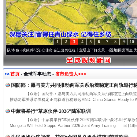
1
2
3
4
5
6
7
8
9
10
本色
·[视频]
牢记初心使命 奋进复兴征程丨宝塔山下好光景..
·[视频]
因党而生 为党而战—
首页
- 全球军事动态 -
省市负责人>>>
国防部：愿与美方共同推动两军关系沿着稳定正向轨道行
【双语】国防部：愿与美方共同推动两军关系沿着稳定正向轨道
推动两军关系沿着稳定正向轨道行稳致远MND: China Stands Ready to Work
中蒙将举行“草原伙伴-2026”陆军联训
【双语】中蒙将举行"草原伙伴-2026"陆军联训中蒙将举行"草原伙伴-20
Mongolia Will Hold Steppe Partner 2026 Joint Army Training 5月18