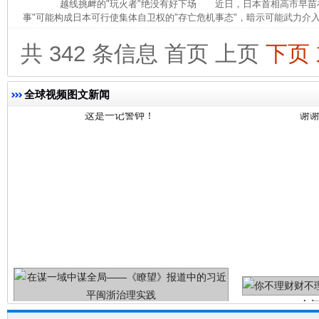
越线挑衅的"玩火者"绝没有好下场 近日，日本首相高市早苗在
事"可能构成日本可行使集体自卫权的"存亡危机事态"，暗示可能武力介入
共 342 条信息
首页
上页
下页
这是一记警钟！
谢
全球视频图文新闻
今
在谋一域中谋全局