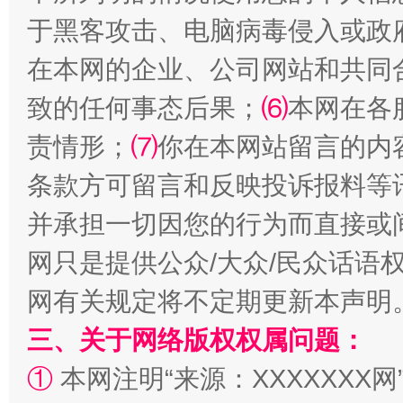
于黑客攻击、电脑病毒侵入或政
在本网的企业、公司网站和共同
解纷+调解+退费，一次搞定
致的任何事态后果；
⑹
本网在各
责情形；
⑺
你在本网站留言的内
条款方可留言和反映投诉报料等
并承担一切因您的行为而直接或
网只是提供公众/大众/民众话语
站台名比不上好声名
网有关规定将不定期更新本声明
三、关于网络版权权属问题：
①
本网注明“来源：XXXXXXX网