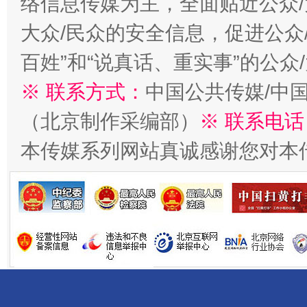
络信息传媒为主，全面贴近公众/
大众/民众的安全信息，促进公众
百姓”和“说真话、重实事”的公众
习近平的博鳌关键词
※ 联系方式：
中国公共传媒/中
魏明亮
（北京制作采编部）
※ 联系电话
本传媒系列网站真诚感谢您对本
生
“刷贴”乱象丛生