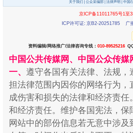
关于我们
|
公众采编部
|
法律声明
| 中国
京ICP备11011765号1至3
ICP许可证: 京B2-20251785
广
资料编辑/网络推广/法律咨询专线：
010-89525216
QQ
习近平的博鳌关键词
魏明亮
中国公共传媒网、中国公众传媒
一、
遵守各国有关法律、法规，
担法律范围内因你的网络行为，
成伤害和损失的法律和经济责任
和经济责任。维护各国宪法，保
网站中的部份信息若无意中涉及
生
“刷贴”乱象丛生