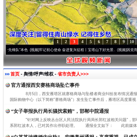
1
2
3
4
5
6
7
8
9
10
锋队”本色
·[视频]
牢记初心使命 奋进复兴征程丨宝塔山下好光景..
·[视频]
因党而生 为党
首页
- 舆情/呼声/维权 -
省市负责人>>>
官方通报西安赛格商场坠亡事件
8月5日，西安雁塔区就赛格商场与坠楼者商业纠纷发布情况通
国际购物中心（以下简称"赛格商场"）发生坠亡事件后，雁塔区高度重视，
“女子举报执行局长骚扰索贿”，邯郸中院通报
"针对网上反映丛台区人民法院执行局局长郭红波相关问题"，邯
系郭红波本人，已对其作出停职处理。 通报全文如下： 此前媒体报