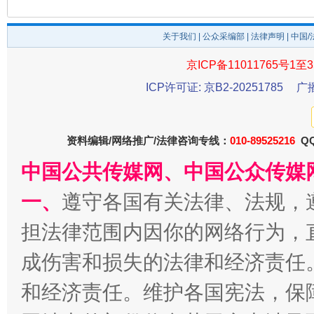
今
在谋一域中谋全局
关于我们
|
公众采编部
|
法律声明
| 中国
京ICP备11011765号1至3
ICP许可证: 京B2-20251785
广
资料编辑/网络推广/法律咨询专线：
010-89525216
QQ
中国公共传媒网、中国公众传媒
习近平的博鳌关键词
魏明亮
一、
遵守各国有关法律、法规，
担法律范围内因你的网络行为，
成伤害和损失的法律和经济责任
和经济责任。维护各国宪法，保