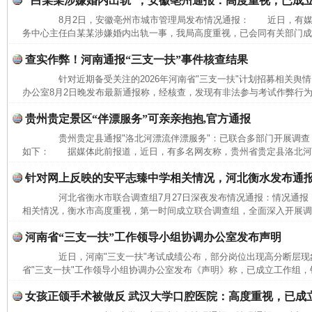
“白某某涉嫌婚内出轨”，安徽亳州通报：高度重视，已成
8月2日，安徽亳州市城市管理局发布情况通报： 近日，有媒
务中心主任白某某涉嫌婚内出轨一事，我局高度重视，已会同有关部门成立
查实作弊！河南通报“三支一扶”事件核查结果
针对近期备受关注的2026年河南省"三支一扶"计划招募相关舆情
办公室8月2日晚发布最新通报称，经核查，发现有非法参与考试作弊行为
贵州贵定景区“伴漂服务”可亲亲抱抱,官方通报
贵州贵定县通报"洛北河漂流伴漂服务"：已联合多部门开展调查
如下： 据媒体此前报道，近日，有多名网友称，贵州省贵定县洛北河（
针对网上反映的安平志臻中学相关情况，河北衡水发布通
河北省衡水市联合调查组7月27日深夜发布情况通报：情况通
相关情况，衡水市高度重视，第一时间成立联合调查组，全面深入开展调查
河南省“三支一扶”工作领导小组协调办公室发布声明
网上购药对药下症？
近日，河南"三支一扶"考试成绩公布，部分岗位出现高分断层现象
省"三支一扶"工作领导小组协调办公室发布《声明》称，已成立工作组，针
女孩正颌手术被做反 武汉大学口腔医院：高度重视，已成