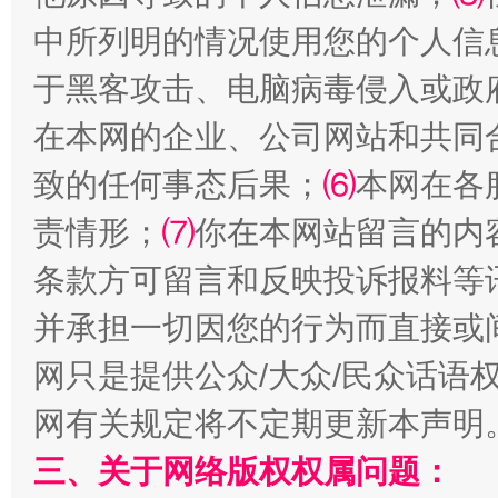
中所列明的情况使用您的个人信
于黑客攻击、电脑病毒侵入或政
在本网的企业、公司网站和共同
致的任何事态后果；
⑹
本网在各
解纷+调解+退费，一次搞定
责情形；
⑺
你在本网站留言的内
条款方可留言和反映投诉报料等
并承担一切因您的行为而直接或
网只是提供公众/大众/民众话语
网有关规定将不定期更新本声明
三、关于网络版权权属问题：
站台名比不上好声名