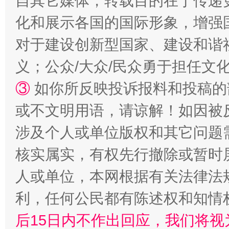
自其它媒体，转载目的在于传递
化和展示各国的国际形象，增强
招工难、用工荒背后
对于建设创新型国家、建设和谐
义；公众/大众/民众勇于担任文
③
如你所反映投诉报料和投稿的
或不文明用语，请谅解！如因被
涉及个人或单位版权和其它问题
核实属实，有权先行撤除或暂时
网上购药对药下症？
人或单位，本网根据有关法律法
利，任何公民都有陈述权和知情
后15日内不作出回应，我们将视