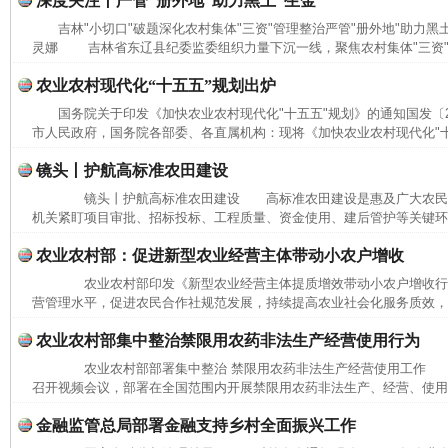
深度关注丨严管“册外地”助力黑土“生金”
吉林"小切口"破题深化农村集体"三资"管理整治严管"册外地"助力黑
灵娜 吉林省东辽县纪委监委组织力量下沉一线，聚焦农村集体"三资"管
农业农村现代化“十五五”规划出炉
国务院关于印发《加快农业农村现代化"十五五"规划》的通知国发〔20
市人民政府，国务院各部委、各直属机构：现将《加快农业农村现代化"十五
镜头丨护航高标准农田建设
镜头丨护航高标准农田建设 高标准农田建设是惠及广大农民
机关紧盯项目审批、招标投标、工程质量、资金使用、建后管护等关键环节
网上购药对药下症？
农业农村部：促进新型农业经营主体带动小农户增收
农业农村部印发《新型农业经营主体提质增效带动小农户增收行
营管理水平，促进农民合作社规范发展，持续提高农业社会化服务质效，加
农业农村部集中整治禁限用农药非法生产经营使用行为
农业农村部部署集中整治 禁限用农药非法生产经营使用工作 本
召开视频会议，部署在全国范围内开展禁限用农药非法生产、经营、使用集
金融监管总局部署金融支持乡村全面振兴工作