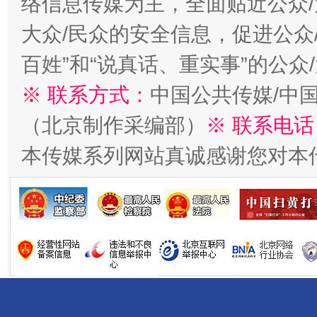
络信息传媒为主，全面贴近公众/
大众/民众的安全信息，促进公众
习近平的博鳌关键词
百姓”和“说真话、重实事”的公众
魏明亮
※ 联系方式：
中国公共传媒/中
（北京制作采编部）
※ 联系电话
本传媒系列网站真诚感谢您对本
生
“刷贴”乱象丛生