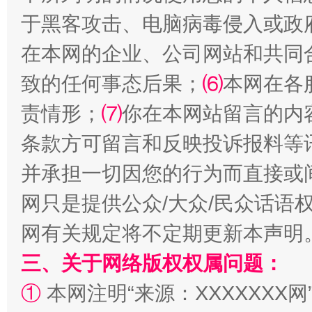
于黑客攻击、电脑病毒侵入或政
解纷+调解+退费，一次搞定
在本网的企业、公司网站和共同
致的任何事态后果；
⑹
本网在各
责情形；
⑺
你在本网站留言的内
条款方可留言和反映投诉报料等
并承担一切因您的行为而直接或
网只是提供公众/大众/民众话语
站台名比不上好声名
网有关规定将不定期更新本声明
三、关于网络版权权属问题：
①
本网注明“来源：XXXXXXX网