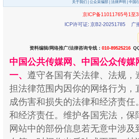
关于我们
|
公众采编部
|
法律声明
| 中国
京ICP备11011765号1至3
ICP许可证: 京B2-20251785
广
习近平的博鳌关键词
魏明亮
资料编辑/网络推广/法律咨询专线：
010-89525216
QQ
中国公共传媒网、中国公众传媒
一、
遵守各国有关法律、法规，
担法律范围内因你的网络行为，
成伤害和损失的法律和经济责任
和经济责任。维护各国宪法，保
生
“刷贴”乱象丛生
网站中的部份信息若无意中涉及