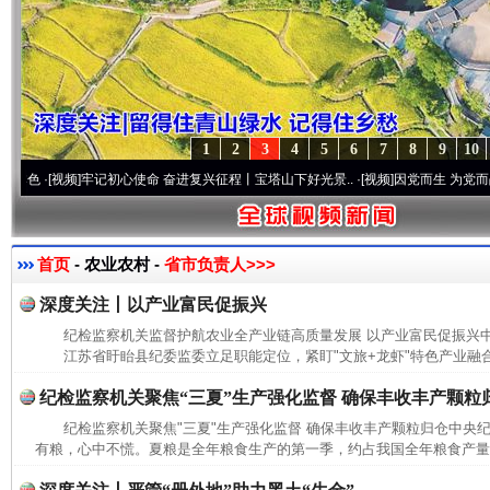
1
2
3
4
5
6
7
8
9
10
·[视频]
牢记初心使命 奋进复兴征程丨宝塔山下好光景..
·[视频]
因党而生 为党而战——百
首页
- 农业农村 -
省市负责人>>>
深度关注丨以产业富民促振兴
纪检监察机关监督护航农业全产业链高质量发展 以产业富民促振兴
江苏省盱眙县纪委监委立足职能定位，紧盯"文旅+龙虾"特色产业融合
纪检监察机关聚焦“三夏”生产强化监督 确保丰收丰产颗粒
纪检监察机关聚焦"三夏"生产强化监督 确保丰收丰产颗粒归仓中央
有粮，心中不慌。夏粮是全年粮食生产的第一季，约占我国全年粮食产量的