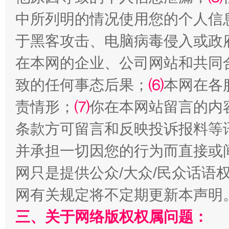
揭批美国五大"原罪"
"炒
中所列明的情况使用您的个人信
于黑客攻击、电脑病毒侵入或政
在本网的企业、公司网站和共同
致的任何事态后果；
⑹
本网在各
责情形；
⑺
你在本网站留言的内
条款方可留言和反映投诉报料等
并承担一切因您的行为而直接或
解纷+调解+退费，一次搞定
网只是提供公众/大众/民众话语
网有关规定将不定期更新本声明
三、关于网络版权权属问题：