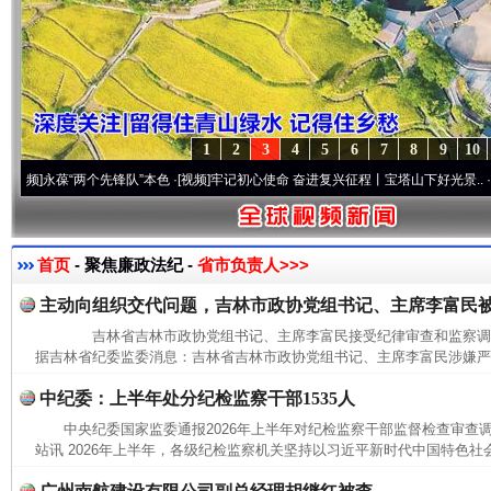
1
2
3
4
5
6
7
8
9
10
永葆“两个先锋队”本色
·[视频]
牢记初心使命 奋进复兴征程丨宝塔山下好光景..
·[视频]
因
首页
- 聚焦廉政法纪 -
省市负责人>>>
主动向组织交代问题，吉林市政协党组书记、主席李富民
吉林省吉林市政协党组书记、主席李富民接受纪律审查和监察
据吉林省纪委监委消息：吉林省吉林市政协党组书记、主席李富民涉嫌严重
中纪委：上半年处分纪检监察干部1535人
中央纪委国家监委通报2026年上半年对纪检监察干部监督检查审
站讯 2026年上半年，各级纪检监察机关坚持以习近平新时代中国特色社会