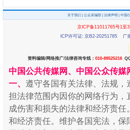
关于我们
|
公众采编部
|
法律声明
| 中国
京ICP备11011765号1至3
今
ICP许可证: 京B2-20251785
广
在谋一域中谋全局
资料编辑/网络推广/法律咨询专线：
010-89525216
QQ
中国公共传媒网、中国公众传媒
一、
遵守各国有关法律、法规，
担法律范围内因你的网络行为，
成伤害和损失的法律和经济责任
习近平的博鳌关键词
魏明亮
和经济责任。维护各国宪法，保