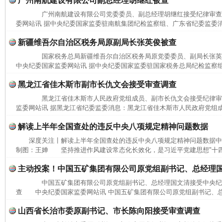
广州南航建设有限公司副总经理胡继红被查
广州南航建设有限公司党委委员、副总经理胡继红接受纪律审
委网站讯 据中央纪委国家监委驻南航集团纪检监察组、广东省纪委监委消
新疆维吾尔自治区税务局原副局长张英俊被查
国家税务总局新疆维吾尔自治区税务局原党委委员、副局长张
中央纪委国家监委网站讯 据中央纪委国家监委驻国家税务总局纪检监察组
黑龙江省佳木斯市副市长仇文会接受审查调查
黑龙江省佳木斯市人民政府党组成员、副市长仇文会接受纪律
监委网站讯 据黑龙江省纪委监委消息：黑龙江省佳木斯市人民政府党组成
解读上半年全国查处的违反中央八项规定精神问题数据
深度关注丨解读上半年全国查处的违反中央八项规定精神问题数据中
制图：王婵 坚持推进作风建设常态化长效化，是习近平党建思想"十四个
主动投案！中国五矿集团有限公司原党组副书记、总经理
中国五矿集团有限公司原党组副书记、总经理国文清接受中央纪
查 中央纪委国家监委网站讯 中国五矿集团有限公司原党组副书记、总
山西省长治市委原副书记、市长陈向阳接受审查调查