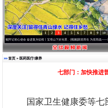
1
2
3
4
5
6
7
8
9
10
初心使命 奋进复兴征程丨宝塔山下好光景..
·[视频]
因党而生 为党而战——百年“纪”事⑧
首页
»
医药医疗/康养
七部门：加快推进
国家卫生健康委等七部