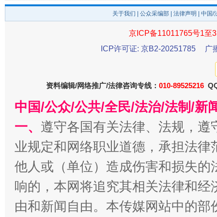
关于我们
|
公众采编部
|
法律声明
| 中国
京ICP备11011765号1至3
今
在谋一域中谋全局
ICP许可证: 京B2-20251785
广
资料编辑/网络推广/法律咨询专线：
010-89525216
QQ
中国/公众/公共/全民/法治/法制/
一、
遵守各国有关法律、法规，遵
业规定和网络职业道德，承担法律
习近平的博鳌关键词
他人或（单位）造成伤害和损失的
魏明亮
响的，本网将追究其相关法律和经
由和新闻自由。本传媒网站中的部