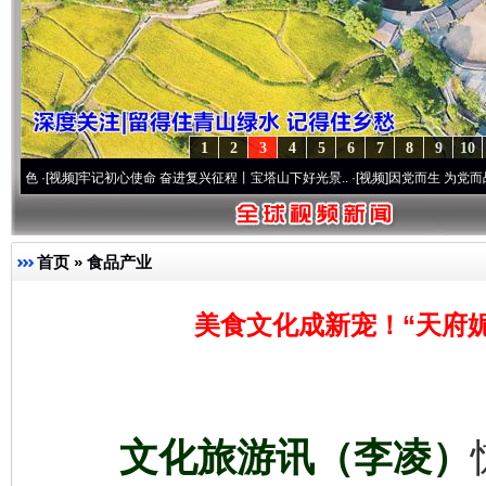
1
2
3
4
5
6
7
8
9
10
牢记初心使命 奋进复兴征程丨宝塔山下好光景..
·[视频]
因党而生 为党而战——百年“纪”
首页
»
食品产业
美食文化成新宠！“天府
文化旅游讯（李凌）