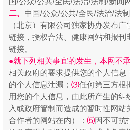
国/公众/公共/全民/法治/法制/新
二、
中国/公众/公共/全民/法治/
生
“刷贴”乱象丛生
（北京）有限公司独家协办发布广
链接，授权合法、健康网站和报刊
链接。
●就下列相关事宜的发生，本网不
相关政府的要求提供您的个人信息
的个人信息泄漏；
⑶
任何第三方根
用您的个人信息，由此所产生的纠
揭批美国五大"原罪"
"炒
入或政府管制而造成的暂时性网站
合作者的网站在内）；
⑸
因不可抗