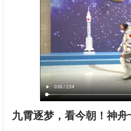
九霄逐梦，看今朝！神舟
网上购药对药下症？