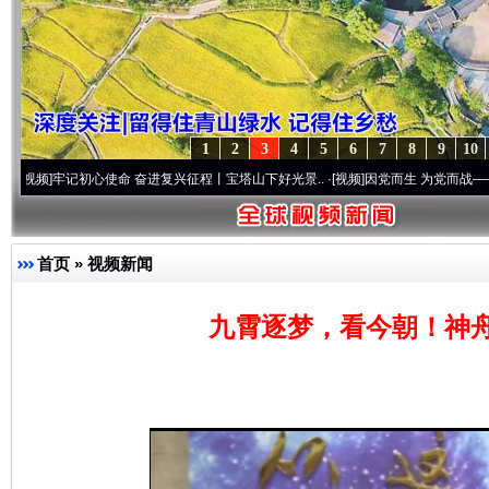
1
2
3
4
5
6
7
8
9
10
牢记初心使命 奋进复兴征程丨宝塔山下好光景..
·[视频]
因党而生 为党而战——百年“纪”
首页
»
视频新闻
九霄逐梦，看今朝！神