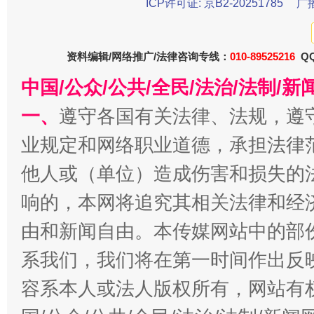
ICP许可证: 京B2-20251785
广
资料编辑/网络推广/法律咨询专线：
010-89525216
QQ
中国/公众/公共/全民/法治/法制/
一、
遵守各国有关法律、法规，遵
业规定和网络职业道德，承担法律
他人或（单位）造成伤害和损失的
习近平的博鳌关键词
魏明亮
响的，本网将追究其相关法律和经
由和新闻自由。本传媒网站中的部
系我们，我们将在第一时间作出反
容系本人或法人版权所有，网站有